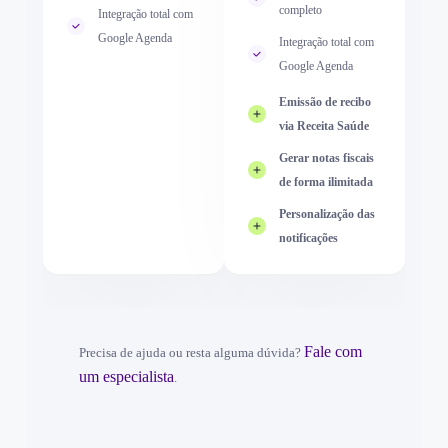
completo
completo
Integração total com
Integração total com
Google Agenda
Google Agenda
Integração total com
Integração total com
Google Agenda
Google Agenda
Emissão de recibo
Emissão de recibo
via Receita Saúde
via Receita Saúde
Gerar notas fiscais
Gerar notas fiscais
de forma ilimitada
de forma ilimitada
Personalização das
Personalização das
notificações
notificações
Fale com
Precisa de ajuda ou resta alguma dúvida?
um especialista
.