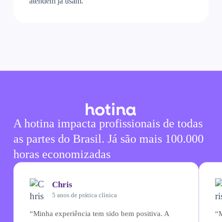
atendem já usam.
A hotina impacta profissionais de todas
as partes do Brasil. Já são mais 100.000
horas economizadas
Chris
5 anos de prática clínica
“Minha experiência tem sido bem positiva. A
“M