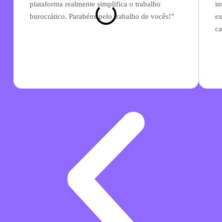
plataforma realmente simplifica o trabalho
in
burocrático. Parabéns pelo trabalho de vocês!”
ex
ca