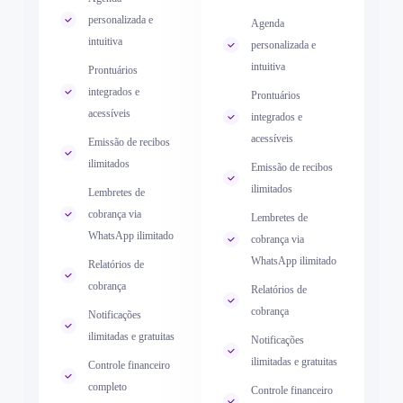
personalizada e
personalizada e
Agenda
Agenda
intuitiva
intuitiva
personalizada e
personalizada e
intuitiva
intuitiva
Prontuários
Prontuários
integrados e
integrados e
Prontuários
Prontuários
acessíveis
acessíveis
integrados e
integrados e
acessíveis
acessíveis
Emissão de recibos
Emissão de recibos
ilimitados
ilimitados
Emissão de recibos
Emissão de recibos
ilimitados
ilimitados
Lembretes de
Lembretes de
cobrança via
cobrança via
Lembretes de
Lembretes de
WhatsApp ilimitado
WhatsApp ilimitado
cobrança via
cobrança via
WhatsApp ilimitado
WhatsApp ilimitado
Relatórios de
Relatórios de
cobrança
cobrança
Relatórios de
Relatórios de
cobrança
cobrança
Notificações
Notificações
ilimitadas e gratuitas
ilimitadas e gratuitas
Notificações
Notificações
ilimitadas e gratuitas
ilimitadas e gratuitas
Controle financeiro
Controle financeiro
completo
completo
Controle financeiro
Controle financeiro