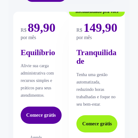
Recomendado pra você
Economize R$ 358,80
89,90
149,90
863,04
R$
R$
R$
R$
1.444,00
por ano
por mês
por mês
por ano
Equilíbrio
Equilíbrio
Tranquilida
Tranquilida
de
Alivie sua carga
Alivie sua carga
de
adminstrativa com
administrativa com
Tenha uma gestão
recursos simples e
recursos simples e
Gestão automatizada,
automatizada,
práticos para seus
práticos para seus
reduza horas
reduzindo horas
atendimentos.
atendimentos.
trabalhadas e foque no
trabalhadas e foque no
seu bem-estar.
seu bem-estar.
Comece grátis
Comece grátis
Comece grátis
Comece grátis
Agenda
Agenda