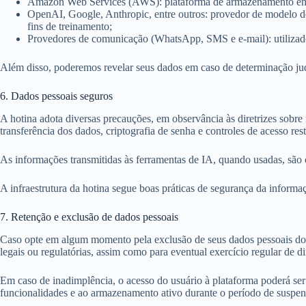
Amazon Web Services (AWS): plataforma de armazenamento 
OpenAI, Google, Anthropic, entre outros: provedor de modelo d
fins de treinamento;
Provedores de comunicação (WhatsApp, SMS e e-mail): utilizado
Além disso, poderemos revelar seus dados em caso de determinação judi
6. Dados pessoais seguros
A hotina adota diversas precauções, em observância às diretrizes sobre 
transferência dos dados, criptografia de senha e controles de acesso rest
As informações transmitidas às ferramentas de IA, quando usadas, são cr
A infraestrutura da hotina segue boas práticas de segurança da informaç
7. Retenção e exclusão de dados pessoais
Caso opte em algum momento pela exclusão de seus dados pessoais do 
legais ou regulatórias, assim como para eventual exercício regular de 
Em caso de inadimplência, o acesso do usuário à plataforma poderá ser
funcionalidades e ao armazenamento ativo durante o período de suspen