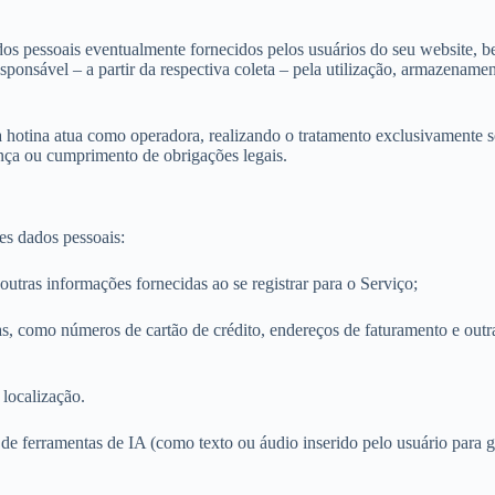
os pessoais eventualmente fornecidos pelos usuários do seu website, b
responsável – a partir da respectiva coleta – pela utilização, armazenam
 a hotina atua como operadora, realizando o tratamento exclusivamente s
ança ou cumprimento de obrigações legais.
es dados pessoais:
utras informações fornecidas ao se registrar para o Serviço;
as, como números de cartão de crédito, endereços de faturamento e out
 localização.
 ferramentas de IA (como texto ou áudio inserido pelo usuário para ge