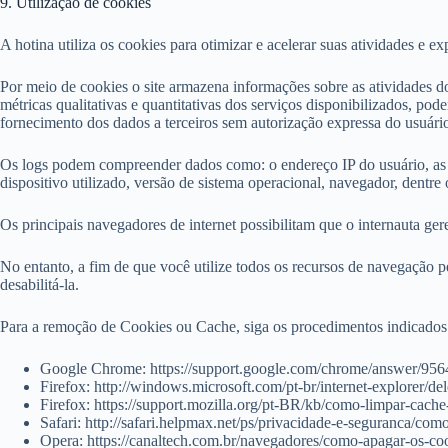
9. Utilização de cookies
A hotina utiliza os cookies para otimizar e acelerar suas atividades e ex
Por meio de cookies o site armazena informações sobre as atividades do n
métricas qualitativas e quantitativas dos serviços disponibilizados, po
fornecimento dos dados a terceiros sem autorização expressa do usuári
Os logs podem compreender dados como: o endereço IP do usuário, as açõ
dispositivo utilizado, versão de sistema operacional, navegador, dentre o
Os principais navegadores de internet possibilitam que o internauta ge
No entanto, a fim de que você utilize todos os recursos de navegação 
desabilitá-la.
Para a remoção de Cookies ou Cache, siga os procedimentos indicados 
Google Chrome: https://support.google.com/chrome/answer/95
Firefox: http://windows.microsoft.com/pt-br/internet-explorer/d
Firefox: https://support.mozilla.org/pt-BR/kb/como-limpar-cache
Safari: http://safari.helpmax.net/ps/privacidade-e-seguranca/co
Opera: https://canaltech.com.br/navegadores/como-apagar-os-co