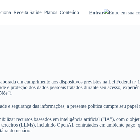
ciona
Receita Saúde
Planos
Conteúdo
Entrar
 elaborada em cumprimento aos dispositivos previstos na Lei Federal n
acidade e proteção dos dados pessoais tratados durante seu acesso, ex
“Nós”).
de e segurança das informações, a presente política cumpre seu papel f
ilizar recursos baseados em inteligência artificial (“IA”), com o objet
de terceiros (LLMs), incluindo OpenAI, contratados em ambiente pago, 
ária do usuário.