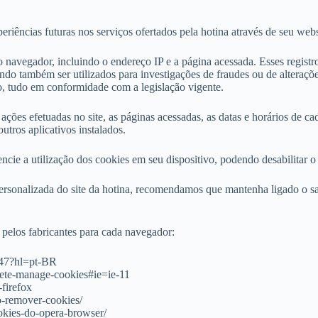
periências futuras nos serviços ofertados pela hotina através de seu webs
avegador, incluindo o endereço IP e a página acessada. Esses registros d
dendo também ser utilizados para investigações de fraudes ou de alteraç
o, tudo em conformidade com a legislação vigente.
es efetuadas no site, as páginas acessadas, as datas e horários de cad
utros aplicativos instalados.
rencie a utilização dos cookies em seu dispositivo, podendo desabilitar
personalizada do site da hotina, recomendamos que mantenha ligado o s
pelos fabricantes para cada navegador:
647?hl=pt-BR
elete-manage-cookies#ie=ie-11
-firefox
mo-remover-cookies/
okies-do-opera-browser/