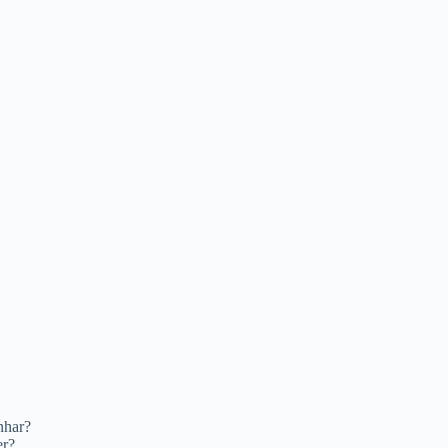
nhar?
er?